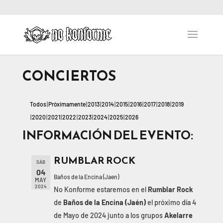
CONCIERTOS
Todos
Próximamente
2013
2014
2015
2016
2017
2018
2019
2020
2021
2022
2023
2024
2025
2026
INFORMACIÓN DEL EVENTO:
RUMBLAR ROCK
SÁB
04
Baños de la Encina (Jaen)
MAY
2024
No Konforme estaremos en el
Rumblar Rock
de
Baños de la Encina (Jaén)
el próximo día 4
de Mayo de 2024 junto a los grupos
Akelarre