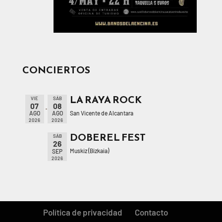
CONCIERTOS
LA RAYA ROCK
VIE
SÁB
07
08
San Vicente de Alcantara
AGO
AGO
2026
2026
DOBEREL FEST
SÁB
26
Muskiz (Bizkaia)
SEP
2026
Política de privacidad
Contacto