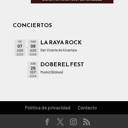
CONCIERTOS
LA RAYA ROCK
VIE
SÁB
07
08
San Vicente de Alcantara
AGO
AGO
2026
2026
DOBEREL FEST
SÁB
26
Muskiz (Bizkaia)
SEP
2026
Política de privacidad
Contacto