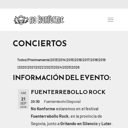
CONCIERTOS
Todos
Próximamente
2013
2014
2015
2016
2017
2018
2019
2020
2021
2022
2023
2024
2025
2026
INFORMACIÓN DEL EVENTO:
FUENTERREBOLLO ROCK
SÁB
21
20:30
Fuenterrebollo (Segovia)
SEP
2019
No Konforme
estaremos en el festival
Fuenterrebollo
Rock
, en la provincia de
Segovia, junto a
Gritando en Silencio
y
Luter
.