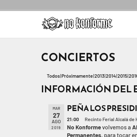
CONCIERTOS
Todos
Próximamente
2013
2014
2015
201
INFORMACIÓN DEL 
PEÑA LOS PRESID
MAR
27
21:00
Recinto Ferial Alcalá de
AGO
No Konforme
volvemos a
A
2019
Permanentes
, para tocar e