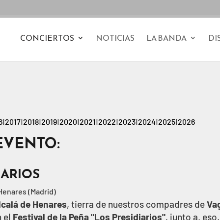
CONCIERTOS
NOTICIAS
LA BANDA
DI
6
2017
2018
2019
2020
2021
2022
2023
2024
2025
2026
EVENTO:
IARIOS
 Henares (Madrid)
lcalá de Henares
, tierra de nuestros compadres de
Va
n el
Festival de la Peña "Los Presidiarios"
, junto a, eso,