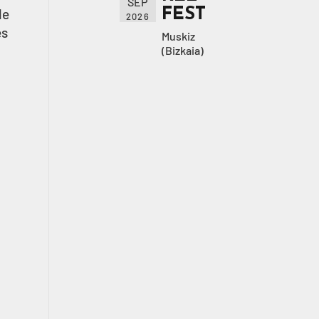
SEP
FEST
de
2026
es
Muskiz
(Bizkaia)