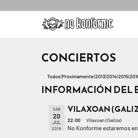
CONCIERTOS
Todos
Próximamente
2013
2014
2015
201
INFORMACIÓN DEL 
VILAXOAN (GALI
SÁB
20
22:00
Vilaxoan (Galiza)
JUL
No Konforme estaremos en V
2019