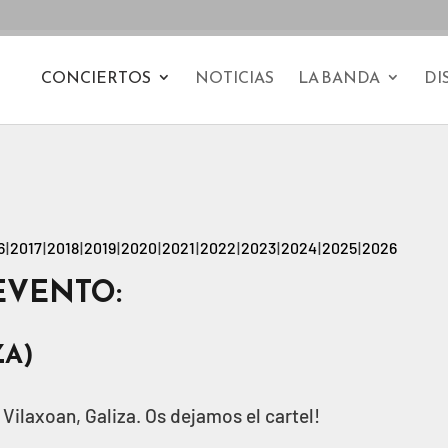
CONCIERTOS
NOTICIAS
LA BANDA
DI
6
2017
2018
2019
2020
2021
2022
2023
2024
2025
2026
EVENTO:
ZA)
ilaxoan, Galiza. Os dejamos el cartel!