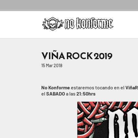
VIÑA ROCK 2019
15 Mar 2018
No Konforme
estaremos tocando en el
Viña
el
SABADO
a las
21:50hrs