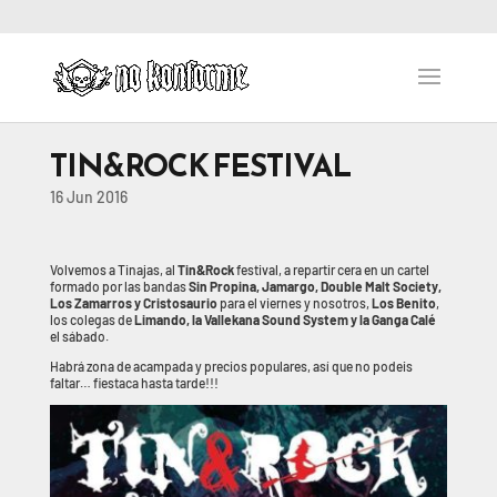
TIN&ROCK FESTIVAL
16 Jun 2016
Volvemos a Tinajas, al
Tin&Rock
festival, a repartir cera en un cartel
formado por las bandas
Sin Propina, Jamargo, Double Malt Society,
Los Zamarros y Cristosaurio
para el viernes y nosotros,
Los Benito
,
los colegas de
Limando, la Vallekana Sound System y la Ganga Calé
el sábado.
Habrá zona de acampada y precios populares, así que no podeis
faltar… fiestaca hasta tarde!!!