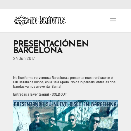
PRESENTACIÓN EN
BARCELONA
24 Jun 2017
No Konforme volvemos a Barcelona a presentar nuestro disco en el
Fin De Gira de Búhos, en la Sala Apolo. No os lo perdais, entre las dos
bandas vamos a reventar Barna!
Entradas a la venta
aqui
.- SOLD OUT