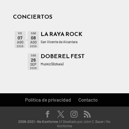
CONCIERTOS
LA RAYA ROCK
VIE
SÁB
07
08
San Vicente de Alcantara
AGO
AGO
2026
2026
DOBEREL FEST
SÁB
26
Muskiz (Bizkaia)
SEP
2026
Política de privacidad
Contacto
2006-2021 - No Konforme //
Diseñado por John C. Bauer / No
Konforme