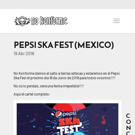
PEPSI SKA FEST (MEXICO)
19 Abr 2018
No Konforme damos el salto a tierras aztecas y estaremos en el Pepsi
Ska Fest el próximo día 16 de Junio de 2018 para todxs vosotrxs!!!!
No os lo perdais, será una fecha irrepetible!!!!
Aquí el cartel completo:
C
O
N
C