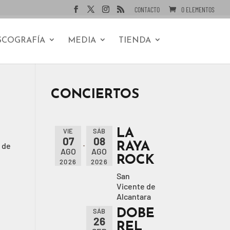
CONTACTO
0 ELEMENTOS
SCOGRAFÍA
MEDIA
TIENDA
CONCIERTOS
LA
VIE
SÁB
07
08
RAYA
s de
AGO
AGO
ROCK
2026
2026
San
Vicente de
Alcantara
DOBE
SÁB
26
REL