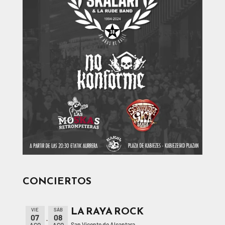
CONCIERTOS
LA RAYA ROCK
VIE
SÁB
07
08
San Vicente de Alcantara
AGO
AGO