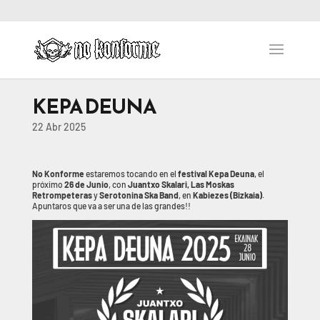
KEPA DEUNA
22 Abr 2025
No Konforme
estaremos tocando en el
festival Kepa Deuna
, el
próximo
26 de Junio
, con
Juantxo Skalari, Las Moskas
Retrompeteras
y
Serotonina Ska Band
, en
Kabiezes (Bizkaia)
.
Apuntaros que va a ser una de las grandes!!