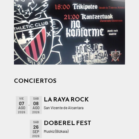
CONCIERTOS
LA RAYA ROCK
VIE
SÁB
07
08
San Vicente de Alcantara
AGO
AGO
2026
2026
DOBEREL FEST
SÁB
26
Muskiz (Bizkaia)
SEP
2026