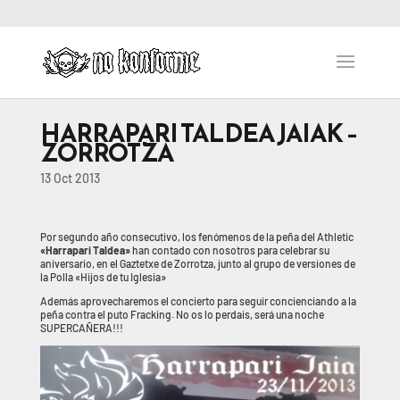
HARRAPARI TALDEA JAIAK –
ZORROTZA
13 Oct 2013
Por segundo año consecutivo, los fenómenos de la peña del Athletic
«Harrapari Taldea»
han contado con nosotros para celebrar su
aniversario, en el Gaztetxe de Zorrotza, junto al grupo de versiones de
la Polla «Hijos de tu Iglesia»
Además aprovecharemos el concierto para seguir concienciando a la
peña contra el puto Fracking. No os lo perdais, será una noche
SUPERCAÑERA!!!