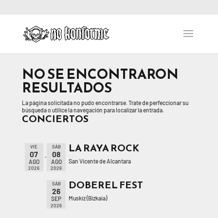
NO SE ENCONTRARON
RESULTADOS
La página solicitada no pudo encontrarse. Trate de perfeccionar su
búsqueda o utilice la navegación para localizar la entrada.
CONCIERTOS
LA RAYA ROCK
VIE
SÁB
07
08
San Vicente de Alcantara
AGO
AGO
2026
2026
DOBEREL FEST
SÁB
26
Muskiz (Bizkaia)
SEP
2026