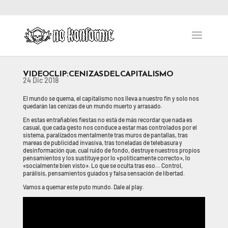
VIDEOCLIP: CENIZAS DEL CAPITALISMO
24 Dic 2018
El mundo se quema, el capitalismo nos lleva a nuestro fin y solo nos
quedarán las cenizas de un mundo muerto y arrasado.
En estas entrañables fiestas no está de más recordar que nada es
casual, que cada gesto nos conduce a estar mas controlados por el
sistema, paralizados mentalmente tras muros de pantallas, tras
mareas de publicidad invasiva, tras toneladas de telebasura y
desinformación que, cual ruido de fondo, destruye nuestros propios
pensamientos y los sustituye por lo «políticamente correcto», lo
«socialmente bien visto». Lo que se oculta tras eso… Control,
parálisis, pensamientos guiados y falsa sensación de libertad.
Vamos a quemar este puto mundo. Dale al play.