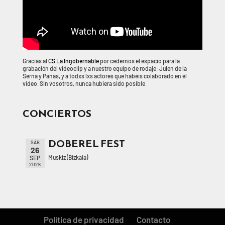
Gracias al
CS La Ingobernable
por cedernos el espacio para la
grabación del videoclip y a nuestro equipo de rodaje: Julen de la
Serna y Panas, y a todxs lxs actores que habéis colaborado en el
video. Sin vosotros, nunca hubiera sido posible.
CONCIERTOS
DOBEREL FEST
SÁB
26
Muskiz (Bizkaia)
SEP
2026
Política de privacidad
Contacto