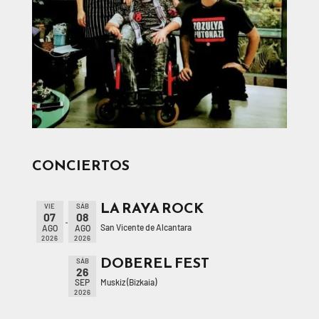
CONCIERTOS
LA RAYA ROCK
VIE
SÁB
07
08
San Vicente de Alcantara
AGO
AGO
2026
2026
DOBEREL FEST
SÁB
26
Muskiz (Bizkaia)
SEP
2026