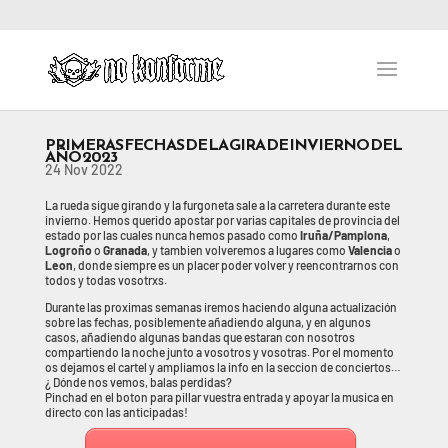
PRIMERAS FECHAS DE LA GIRA DE INVIERNO DEL
AÑO 2023
24 Nov 2022
La rueda sigue girando y la furgoneta sale a la carretera durante este
invierno. Hemos querido apostar por varias capitales de provincia del
estado por las cuales nunca hemos pasado como
Iruña/Pamplona
,
Logroño
o
Granada
, y tambien volveremos a lugares como
Valencia
o
Leon
, donde siempre es un placer poder volver y reencontrarnos con
todos y todas vosotrxs.
Durante las proximas semanas iremos haciendo alguna actualización
sobre las fechas, posiblemente añadiendo alguna, y en algunos
casos, añadiendo algunas bandas que estaran con nosotros
compartiendo la noche junto a vosotros y vosotras. Por el momento
os dejamos el cartel y ampliamos la info en la seccion de conciertos…
¿ Dónde nos vemos, balas perdidas?
Pinchad en el boton para pillar vuestra entrada y apoyar la musica en
directo con las anticipadas!