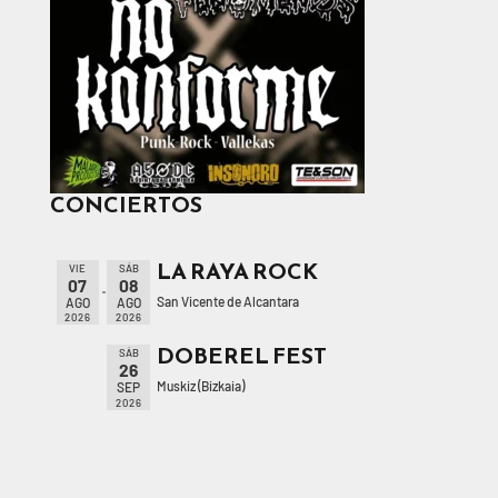
CONCIERTOS
LA RAYA ROCK
VIE
SÁB
07
08
San Vicente de Alcantara
AGO
AGO
2026
2026
DOBEREL FEST
SÁB
26
Muskiz (Bizkaia)
SEP
2026