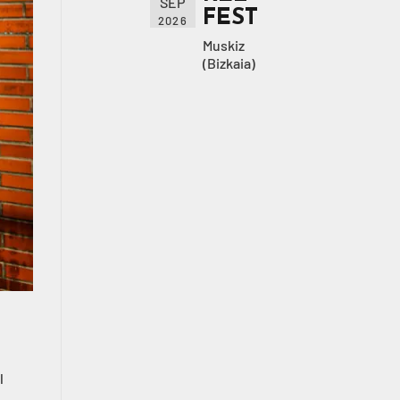
SEP
FEST
2026
Muskiz
(Bizkaia)
l