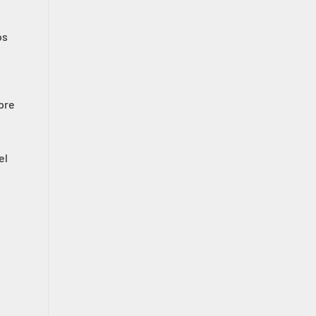
os
mpre
el