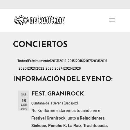
CONCIERTOS
Todos
Próximamente
2013
2014
2015
2016
2017
2018
2019
2020
2021
2022
2023
2024
2025
2026
INFORMACIÓN DEL EVENTO:
FEST. GRANIROCK
SÁB
16
Quintana de la Serena (Badajoz)
AGO
2014
No Konforme estaremos tocando en el
Festival Granirock
junto a
Reincidentes,
Sínkope, Poncho K, La Raíz, Trashtucada,