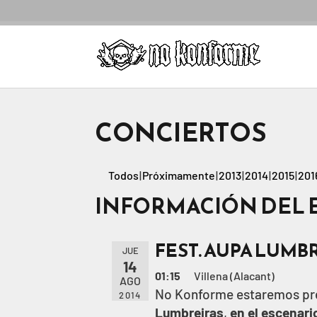
CONCIERTOS
Todos
Próximamente
2013
2014
2015
201
INFORMACIÓN DEL 
FEST. AUPA LUMB
JUE
14
01:15
Villena (Alacant)
AGO
No Konforme estaremos pre
2014
Lumbreiras
,
en el escenari