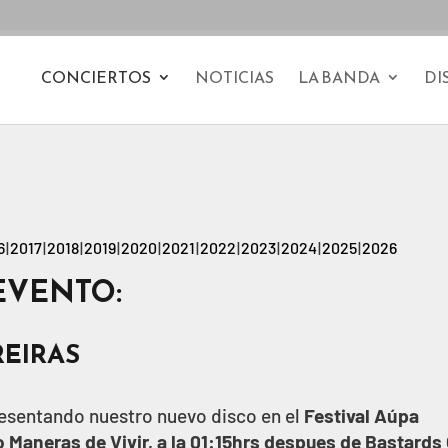
CONCIERTOS
NOTICIAS
LA BANDA
DI
6
2017
2018
2019
2020
2021
2022
2023
2024
2025
2026
EVENTO:
REIRAS
sentando nuestro nuevo disco en el
Festival Aúpa
o Maneras de Vivir, a la 01:15hrs despues de Bastards