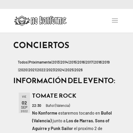
CONCIERTOS
Todos
Próximamente
2013
2014
2015
2016
2017
2018
2019
2020
2021
2022
2023
2024
2025
2026
INFORMACIÓN DEL EVENTO:
TOMATE ROCK
VIE
02
22:30
Buñol (Valencia)
SEP
2022
No Konforme
estaremos tocando en
Buñol
(Valencia)
junto a
Los de Marras
,
Sons of
Aguirre y Punk Sailor
el proximo 2 de