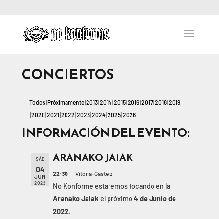
CONCIERTOS
Todos
Próximamente
2013
2014
2015
2016
2017
2018
2019
2020
2021
2022
2023
2024
2025
2026
INFORMACIÓN DEL EVENTO:
ARANAKO JAIAK
SÁB
04
22:30
Vitoria-Gasteiz
JUN
2022
No Konforme estaremos tocando en la
Aranako Jaiak
el próximo
4 de Junio de
2022.