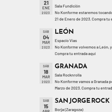
21
Sala Fundición
ENE
No Konforme estaremos tocando p
2023
21 de Enero de 2023. Compra tu 
LEÓN
SÁB
04
Espacio Vías
MAR
No Konforme volvemos a León, y 
2023
Compra tu entrada aquí
GRANADA
SÁB
18
Sala Rocknrolla
MAR
No Konforme vamos a Granada por 
2023
Marzo de 2023. Compra tu entrad
SAN JORGE ROCK
SÁB
15
Borja (Zaragoza)
ABR