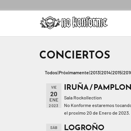
CONCIERTOS
Todos
Próximamente
2013
2014
2015
201
IRUÑA / PAMPLO
VIE
20
Sala Rockollection
ENE
No Konforme estaremos tocando p
2023
el proximo 20 de Enero de 2023.
LOGROÑO
SÁB