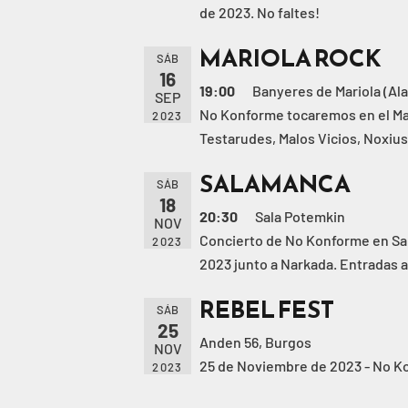
de 2023. No faltes!
MARIOLA ROCK
SÁB
16
19:00
Banyeres de Mariola (Al
SEP
No Konforme tocaremos en el Mari
2023
Testarudes, Malos Vicios, Noxius 
SALAMANCA
SÁB
18
20:30
Sala Potemkin
NOV
Concierto de No Konforme en Sal
2023
2023 junto a Narkada. Entradas a
REBEL FEST
SÁB
25
Anden 56, Burgos
NOV
25 de Noviembre de 2023 - No Ko
2023