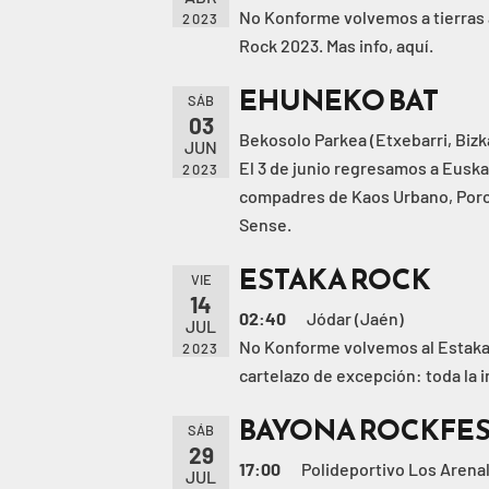
No Konforme volvemos a tierras 
2023
Rock 2023. Mas info, aquí.
EHUNEKO BAT
SÁB
03
Bekosolo Parkea (Etxebarri, Bizk
JUN
El 3 de junio regresamos a Euskal
2023
compadres de Kaos Urbano, Por
Sense.
ESTAKA ROCK
VIE
14
02:40
Jódar (Jaén)
JUL
No Konforme volvemos al Estaka R
2023
cartelazo de excepción: toda la in
BAYONA ROCKFE
SÁB
29
17:00
Polideportivo Los Arenal
JUL