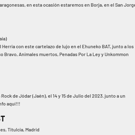
aragonesas, en esta ocasión estaremos en Borja, en el San Jorg
aia)
 Herria con este cartelazo de lujo en el Ehuneko BAT, junto a los
co Bravo, Animales muertos, Penadas Por La Ley y Unkommon
ock de Jódar (Jaén), el 14 y 15 de Julio del 2023. junto a un
fo aquí!!!
ST
es, Titulcia, Madrid