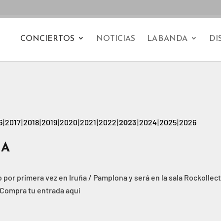
CONCIERTOS
NOTICIAS
LA BANDA
DI
6
2017
2018
2019
2020
2021
2022
2023
2024
2025
2026
NA
or primera vez en Iruña / Pamplona y será en la sala Rockollec
 Compra tu entrada aquí